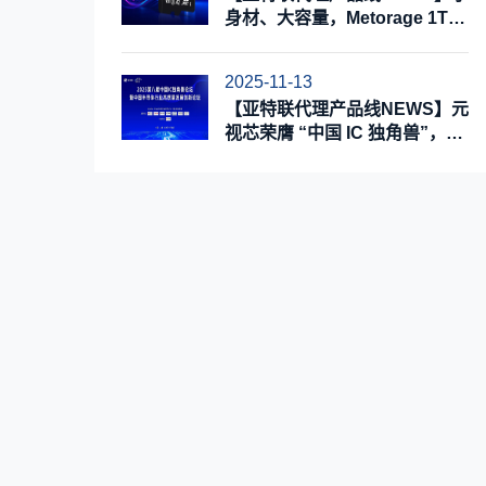
身材、大容量，Metorage 1TB
MicroSD工业级存储卡
2025-11-13
【亚特联代理产品线NEWS】元
视芯荣膺 “中国 IC 独角兽”，实
力擘画成长新蓝图