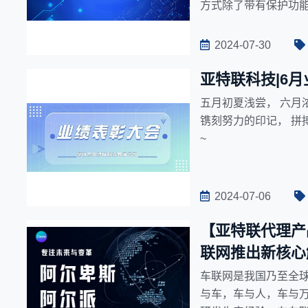
方式除了带有保护功
的效能要求。在此背景
供应链能力，陆续推出
2024-07-30
制、水泵油泵、车大
亚特联科技|6
五月初夏浅尝， 六月
镌刻努力的印记， 拼
~
2024-07-06
【亚特联代理产
联网推出新核心
车联网是我国乃至全
与车，车与人，车与万物