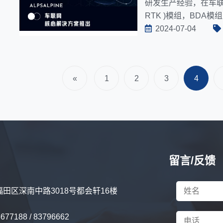
研发生产经验，在车联网
RTK )模组，BDA模
2024-07-04
«
1
2
3
4
留言/反馈
田区深南中路3018号都会轩16楼
77188 / 83796662