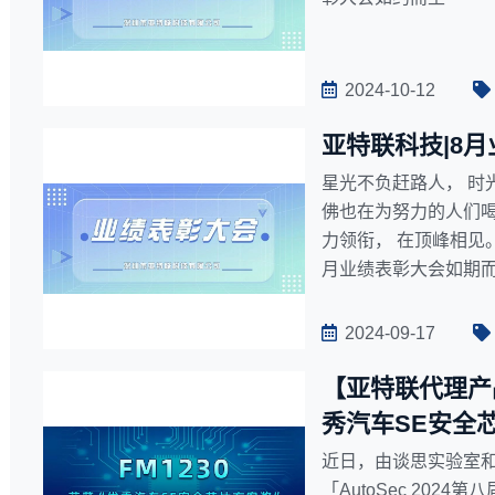
2024-10-12
亚特联科技|8
星光不负赶路人， 时
佛也在为努力的人们喝
力领衔， 在顶峰相见
月业绩表彰大会如期
2024-09-17
【亚特联代理产品
秀汽车SE安全
近日，由谈思实验室
「AutoSec 20