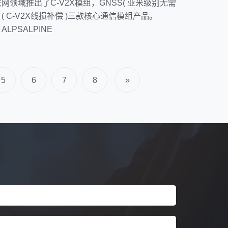
领域推出了C-V2X模组，GNSS( 亚米级别无需
组 ( C-V2X线损补偿 )三款核心通信模组产品。
ALPSALPINE
5
6
7
8
»