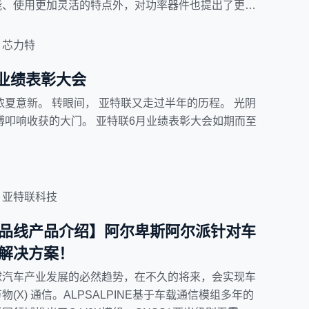
能、使用更加灵活的特点外，对功率器件也提出了更高
下，芯力特依托豪威集团强大的产品/工艺/设计以及
了一系列车规级MOSFET产品，适用于汽车车身控
芯力特
灯、无线充电等应用场景。
月业绩表彰大会
浓夏意新。 转眼间， 亚特联又走过半年的历程。 光阴
搏叩响收获的大门。 亚特联6月业绩表彰大会如期而至
亚特联科技
品线产品介绍】阿尔卑斯阿尔派针对车
解决方案！
球汽车产业发展的必然趋势，在不久的将来，会实现车
(X) 通信。ALPSALPINE基于车载通信模组多年的