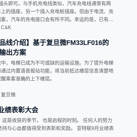
出插头即可。与手机充电线类似，汽车充电线通常有两
车上的插座，另一个插入充电桩插座。但由于电流、充
因素，汽车的充电接口会有所不同。幸运的是，已有标
并且即使未来会发生变化，也许会向着能够为所有汽车
C&K
方向。
线介绍】基于复旦微FM33LF016的
输出方案
统中，电梯已成为不可或缺的运输设施。为了提升电梯
梯通过内置语音报站功能，将当前抵达楼层信息清楚地
提醒乘客准确的上下楼层。
复旦微
月业绩表彰大会
 这是收获的季节， 也是启程的时刻。 任何人的努力
坚持与心血都值得受到表彰和奖励。 亚特联9月业绩表