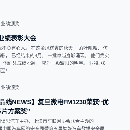
业绩颁奖
月业绩表彰大会
光不负有心人。 在这金风送爽的秋天， 落叶飘舞， 仿
彩， 已经结束的8月， 一批卓越身影涌现， 他们凭实
。 他们凭成绩脱颖， 成为一颗耀眼的明星。 亚特联8
而至！
业绩颁奖
线NEWS】复旦微电FM1230荣获“优
芯片方案奖”
和谈思汽车主办、上海市车联网协会联合主办的
24第八届中国汽车网络安全周暨第五届智能汽车数据安全展」