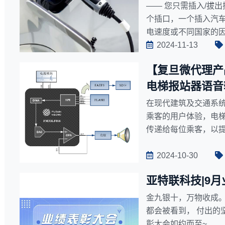
—— 您只需插入/拔
个插口，一个插入汽
电速度或不同国家的
准规范了充电接口，
2024-11-13
制定一个通用标准的
【复旦微代理产品
电梯报站器语音
在现代建筑及交通系
乘客的用户体验，电
传递给每位乘客，以
2024-10-30
亚特联科技|9
金九银十，万物收成。
都会被看到， 付出的
彰大会如约而至~