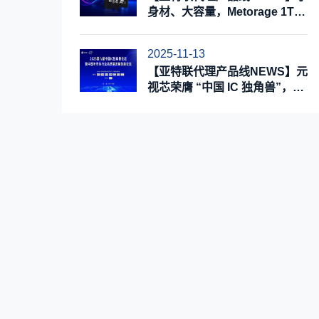
身材、大容量，Metorage 1TB
MicroSD工业级存储卡
2025-11-13
【亚特联代理产品线NEWS】元
视芯荣膺 “中国 IC 独角兽”，实
力擘画成长新蓝图