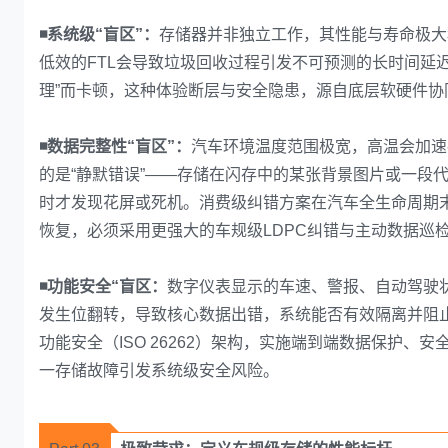
◾系统级“盲区”：
存储器并非独立工作，其性能与寿命极大
低效的FTL会导致垃圾回收过程引发不可预测的长时间延
理”而卡顿，这种体验断层与安全隐患，源自底层软硬件协
◾数据完整性“盲区”：
汽车环境温度范围极宽，高温会加速
的是“静默错误”——存储在闪存中的某张背景图片或一段
时才发现花屏或死机。消费级纠错方案在汽车全生命周期
恢复，必须采用更强大的车规级LDPC纠错与主动数据巡
◾功能安全“盲区：
数字仪表显示的车速、警报、自动驾驶
发生位翻转，导致核心数据出错，系统能否有效隔离并阻
功能安全（ISO 26262）架构，实施端到端数据保护
一存储故障引发系统级安全风险。