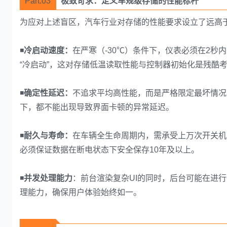
Part.03
极致苛求：定义车规级存储的性能标杆
为应对上述盲区，汽车行业对存储的性能要求设立了远高
◾
冷启动速度：
在严寒（-30℃）条件下，仪表必须在2
“冷启动”，这对存储低温读取性能与控制器初始化是残酷
◾
确定性延迟：
不追求平均高性能，而是严格限定最坏情况
下，都不能出现导致界面卡顿的异常延迟。
◾
耐久与寿命：
在车辆全生命周期内，需承受上万次开关机
必须保证数据在断电状态下安全保存10年及以上。
◾
并发处理能力
：前台渲染复杂UI的同时，后台可能在进
理能力，确保用户体验始终如一。