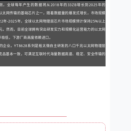
预测，全球每年产生的数据将从2018年的33ZB增长到2025年的
作为以太网传输的基础芯片之一，随着数据量的爆发式增长，市场规模
年-2025年，全球以太网物理层芯片市场规模预计保持25%以上
0亿元。然而，目前全球拥有突出研发实力和规模化运营能力的以太网
率极低，下游厂商高度依赖进口。
的企业。YT8628系列是裕太微自主研发的八口千兆以太网物理层
竞品基本一致，可满足互联时代海量数据高速、稳定、安全传输的