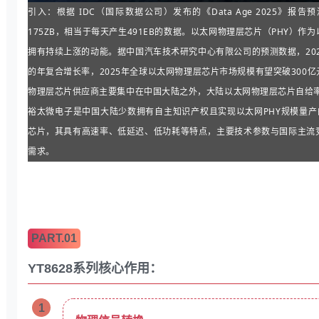
引入：根据 IDC（国际数据公司）发布的《Data Age 2025》报告
175ZB，相当于每天产生491EB的数据。以太网物理层芯片（PHY）
拥有持续上涨的动能。据中国汽车技术研究中心有限公司的预测数据，2022
的年复合增长率，2025年全球以太网物理层芯片市场规模有望突破30
物理层芯片供应商主要集中在中国大陆之外，大陆以太网物理层芯片自给
裕太微电子是中国大陆少数拥有自主知识产权且实现以太网PHY规模量产
芯片，其具有高速率、低延迟、低功耗等特点，主要技术参数与国际主流
需求。
PART.01
YT8628系列核心作用：
1