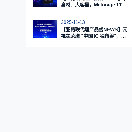
身材、大容量，Metorage 1TB
MicroSD工业级存储卡
2025-11-13
【亚特联代理产品线NEWS】元
视芯荣膺 “中国 IC 独角兽”，实
力擘画成长新蓝图